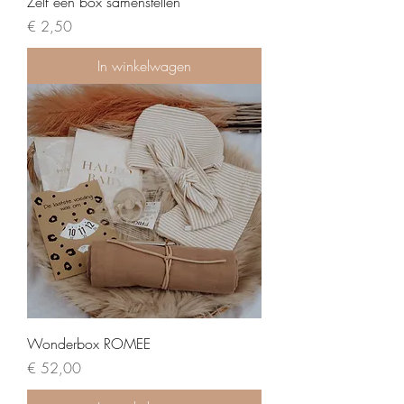
Zelf een box samenstellen
Prijs
€ 2,50
In winkelwagen
Wonderbox ROMEE
Prijs
€ 52,00