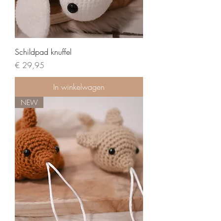
Schildpad knuffel
Prijs
€ 29,95
In winkelwagen
NEW