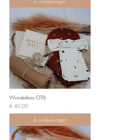
In winkelwagen
Wonderbox OTIS
Prijs
€ 40,00
In winkelwagen