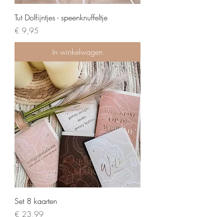
Tut Dolfijntjes - speenknuffeltje
Prijs
€ 9,95
In winkelwagen
Set 8 kaarten
Prijs
€ 23,99