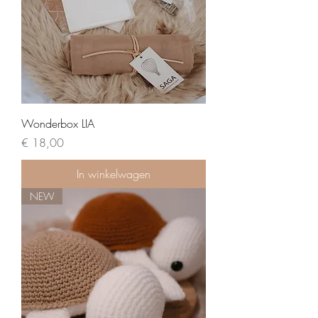
Wonderbox LIA
Prijs
€ 18,00
In winkelwagen
NEW