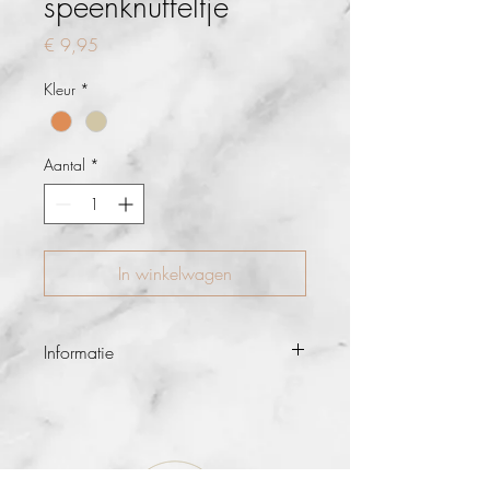
speenknuffeltje
Prijs
€ 9,95
Kleur
*
Aantal
*
In winkelwagen
Informatie
Super handige handgemaakte gehaakte
knuffel dolfijntjes om aan je tutkoordje te
hangen. Ook kan je zo het tutje makkelijk
terug vinden.