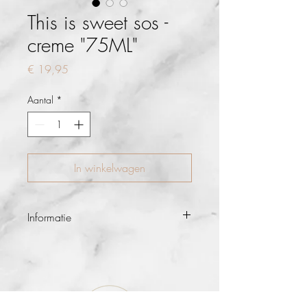
This is sweet sos -
creme "75ML"
Prijs
€ 19,95
Aantal
*
In winkelwagen
Informatie
“this is sweet.” is een sos-crème voor het
hele gezin!
Deze veelzijdige crème geeft snel
verlichting bij zonnebrand, insectenbeten