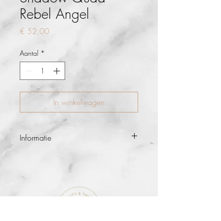
Rebel Angel
Prijs
€ 52,00
Aantal
*
In winkelwagen
Informatie
Vier deskundig op elkaar afgestemde
tinten. Samengesteld met antioxidanten
en rijke minerale pigmenten. Deze
mengbare kleuren brengen elke look tot
leven.
Gebruik: