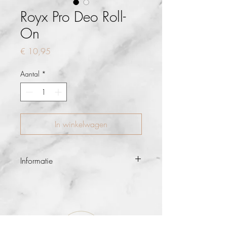
Royx Pro Deo Roll-
On
Prijs
€ 10,95
Aantal
*
In winkelwagen
Informatie
Deze ROYX PRO roll-on deodorant
zonder aluminiumzouten bevat natuurlijke
basisingrediënten (96,5% natuurlijk) en is
erg mild voor de huid. De deodorant
zorgt voor een langdurig fris gevoel,