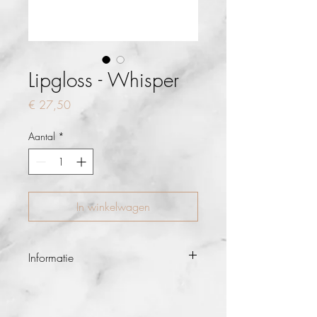
Lipgloss - Whisper
Prijs
€ 27,50
Aantal
*
In winkelwagen
Informatie
Subtiel levendige kleuren en glans
zonder dat het product kleverig aanvoelt.
Deze High-shine formule bevat