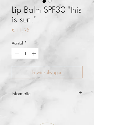
Lip Balm SPF30 "this
is sun."
Prijs
€ 11,95
Aantal
*
In winkelwagen
Informatie
Beschermende lippenbalsem met
bijenwas, karitéboter, kamille-extract en
vitamine E. Deze lippenbalsem met
SPF30 formule geeft je lippen langdurige
bescherming tegen schadelijke UVA- en