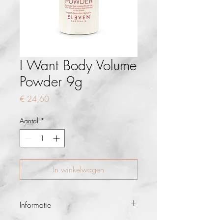
I Want Body Volume
Powder 9g
Prijs
€ 24,60
Aantal
*
In winkelwagen
Informatie