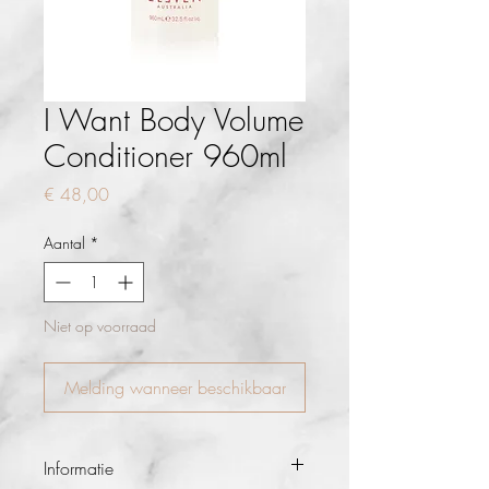
I Want Body Volume
Conditioner 960ml
Prijs
€ 48,00
Aantal
*
Niet op voorraad
Melding wanneer beschikbaar
Informatie