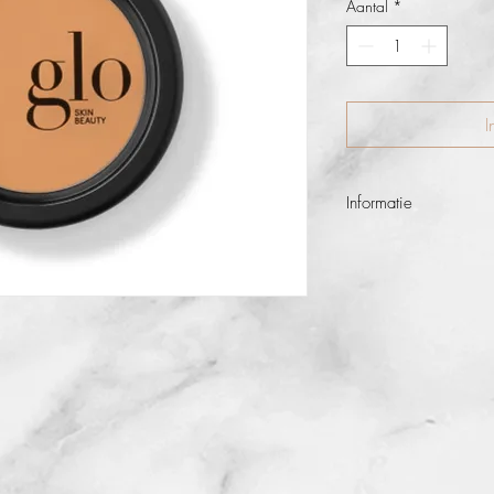
Aantal
*
I
Informatie
Corrigeer en camouflee
textuuronvolkomenheid m
concealer. Kalmerend 
anti-verouderende ant
formule een natuurlijk 
concealer corrigeert en
en levert rijke minera
terwijl de huid er natuurl
donkere vlek, hyperpi
ogen wilt verbergen, de
veelzijdigheid en opb