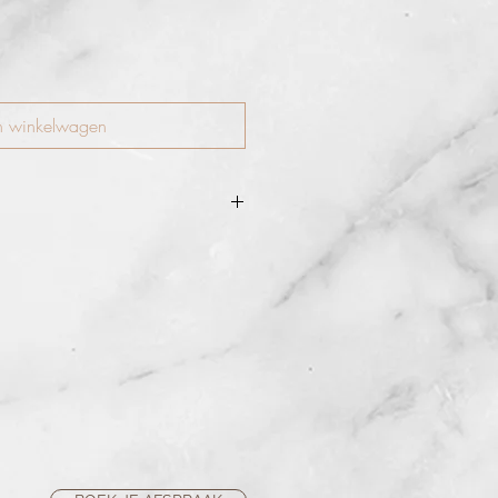
n winkelwagen
r moeiteloos elke toon- of
et deze veelzijdige, olievrije
en beschermend voor de huid met
ioxidanten, biedt deze opbouwbare
huid-effect. Deze Oil Free Camouflage
 verbergt eenvoudig alle imperfecties
le pigmenten met maximale dekking,
ijk blijft uitzien. Of je nu een puistje,
gmentatie of schaduwen onder de
ze olievrije concealer biedt
ouwbare dekking. Met antioxidanten