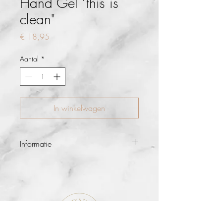
Hand Gel "this is
clean"
Prijs
€ 18,95
Aantal
*
In winkelwagen
Informatie
“This is clean.” is een diepvoedende
hand sanitizer die de handen reinigt
maar ook verzorgt. Hygiëne is
momenteel belangrijker dan ooit. Je
handen wassen met water en zeep is van
essentieel belang. Wanneer er geen