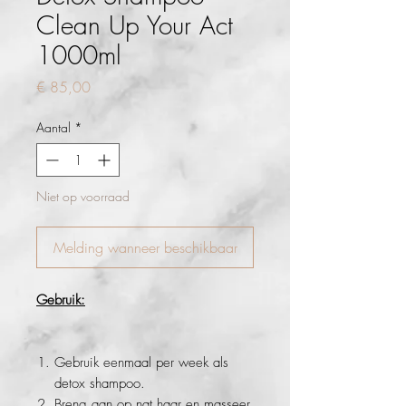
Clean Up Your Act
1000ml
Prijs
€ 85,00
Aantal
*
Niet op voorraad
Melding wanneer beschikbaar
Gebruik:
Gebruik eenmaal per week als
detox shampoo.
Breng aan op nat haar en masseer