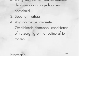
de shampoo in op je haar en
hoofdhuid.
Spoel en herhaal.
Volg op met je favoriete
Omniblonde shampoo, conditioner
of verzorging om je routine af te
maken.
Informatie
Ongeveer éénmaal per week moet je je
haren en hoofdhuid resetten!
Clean Up
Your Act Detox Shampoo
van
Omniblonde
reinigt de hoofdhuid en het
haar heel grondig, terwijl de haarkleur
wordt beschermd. De milde ingrediënten
kalmeren de hoofdhuid en maken je haar
sterk, veerkrachtig en glanzend.
Deze shampoo bevat het
Omni
Facebook
About
Verzenden en