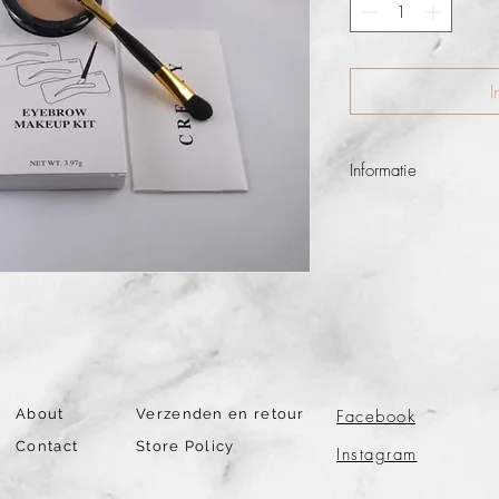
I
Informatie
Het perfecte product vo
professionele wenkbr
Cresty wenkbrauwpoede
binnen 1 minuut en blij
Te verkrijgen in 6 kleu
Brown, Charcoal, Bla
About
Verzenden en retour
Facebook
Contact
Store Policy
Instagram