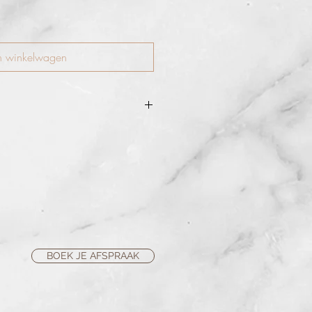
n winkelwagen
or twee gelijke, perfecte en
auwen.
r semi permanent is op te brengen
ft de gehele dag zitten.
ren Taupe, Brown, Dark Brown, Irid
ck
BOEK JE AFSPRAAK