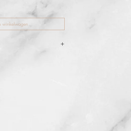
n winkelwagen
gmentrijke, crème-formule kun je op
en op het ooglid. Ingebouwde
perfecte punt.
n als een gekleurde primer onder
tensievere kleur en langere
een snelle droogtijd, dus zorg ervoor
eer snel 'blend' na het aanbrengen.
gebruikt worden als een crème
elaat.