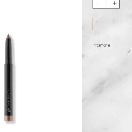
I
Informatie
Deze langhoudende, pi
veel manieren gebruik
puntenslijper geeft een 
Wist je dat!
Kan gebruikt worde
oogschaduw voor in
houdbaarheid.
Deze formule heeft 
dat u één oog per k
De kleur Beam kan 
highlighter op het g