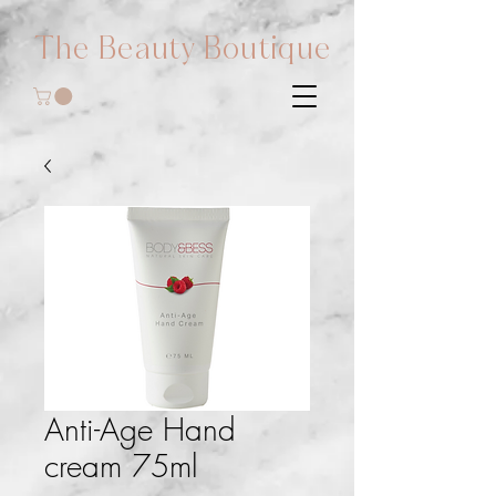
The Beauty Boutique
Anti-Age Hand
cream 75ml