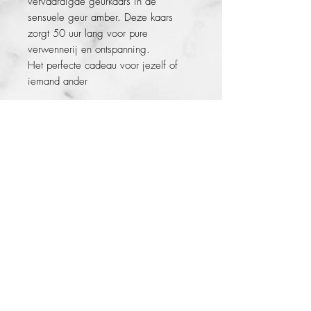
vervaardigde geurkaars in de
sensuele geur amber. Deze kaars
zorgt 50 uur lang voor pure
verwennerij en ontspanning.
Het perfecte cadeau voor jezelf of
iemand ander
Facebook
About
Verzenden en
Instagram
Contact
retour
Store Policy
BOEK JE AFSPRAAK